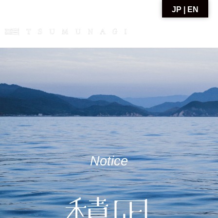
内
JP | EN
容
を
ス
キ
ッ
プ
Notice